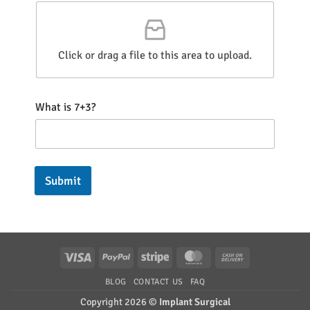
Click or drag a file to this area to upload.
What is 7+3?
Submit
Visa
PayPal
Stripe
MasterCard
Cash
On
BLOG
CONTACT US
FAQ
Delivery
Copyright 2026 ©
Implant Surgical