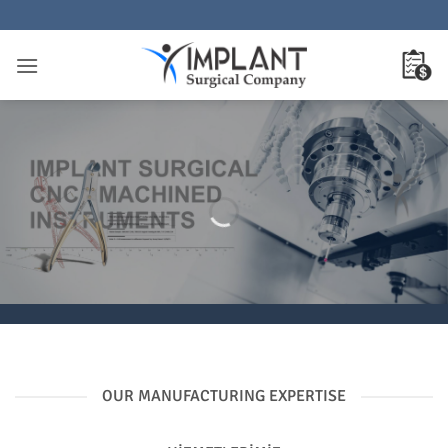
İçeriğe
atla
OUR MANUFACTURING EXPERTISE