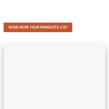
companies purchasing with the support of welfare funds,
ensuring that your impactful initiatives receive the backing
they deserve. Let’s make a difference together.
SEND HERE YOUR PRODUCTS LIST