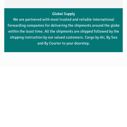
Global Supply
We are partnered with most trusted and reliable International
forwarding companies for delivering the shipments around the globe
within the least time. All the shipments are shipped followed by the
shipping instruction by our valued customers. Cargo by Air, By Sea
and By Courier to your doorstep.
SUPPORTING NGO’S AND COMPANIES IN
THEIR WELFARE MISSIONS
We recognize the importance of giving back. With genuine
empathy, we’re here to support your noble efforts.
We’re proud to offer a direct 10% discount to NGOs and