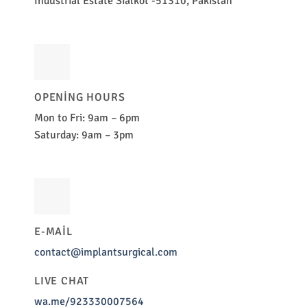
Industrial Estate Sialkot -51310, Pakistan
OPENING HOURS
Mon to Fri: 9am – 6pm
Saturday: 9am – 3pm
E-MAIL
contact@implantsurgical.com
LIVE CHAT
wa.me/923330007564